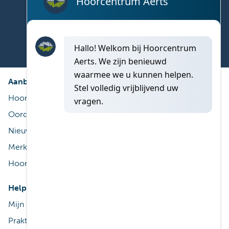
Vind nu een hoorcentrum dicht bij u!
Aanbod
Diensten
Hoorapparaat
Gratis proef
Oordoppen op maat
ThuisService
Nieuwe technologieën
Service na aankoop
Merken
Terugbetaling
Hooraccessoires
Reiniging & onderhoud
Help
Praktisch
Mijn gehoor
Contact
Praktisch
Vestigingen