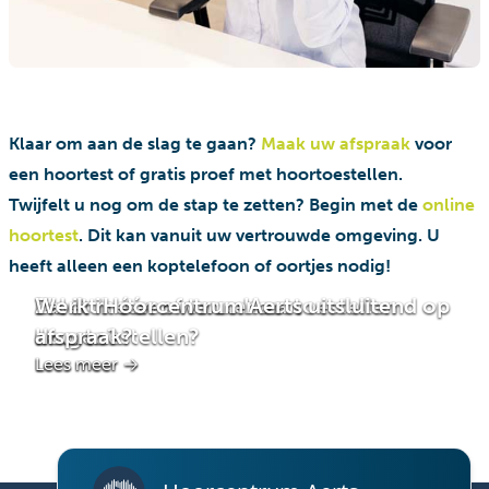
Klaar om aan de slag te gaan?
Maak uw afspraak
voor
een hoortest of gratis proef met hoortoestellen.
Twijfelt u nog om de stap te zetten? Begin met de
online
hoortest
. Dit kan vanuit uw vertrouwde omgeving. U
heeft alleen een koptelefoon of oortjes nodig!
Moet ik één of twee hoortoestellen
Zal ik meteen wennen aan
Werkt Hoorcentrum Aerts uitsluitend op
dragen?
hoortoestellen?
afspraak?
Lees meer
Lees meer
Lees meer