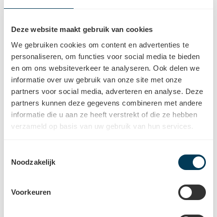
Deze website maakt gebruik van cookies
We gebruiken cookies om content en advertenties te
Stap 3: Adviesgesprek
personaliseren, om functies voor social media te bieden
Een erkend audicien kan op basis van uw hoortest en uw
en om ons websiteverkeer te analyseren. Ook delen we
levensstijl gepaste
hoortoestellen
adviseren. Afhankelijk
informatie over uw gebruik van onze site met onze
partners voor social media, adverteren en analyse. Deze
van uw noden en wensen kan het juiste merk, type en
partners kunnen deze gegevens combineren met andere
technologieniveau geselecteerd worden. Tip: Kies steeds
informatie die u aan ze heeft verstrekt of die ze hebben
voor een hoorcentrum dat meerdere hoortoestelmerken
verzameld op basis van uw gebruik van hun services.
kan aanbieden. Zowel qua design als technische
mogelijkheden zijn er heel wat verschillen op de markt. Uit
Toestemmingsselectie
een ruimer aanbod kan gerichter gekozen worden.
Noodzakelijk
Voorkeuren