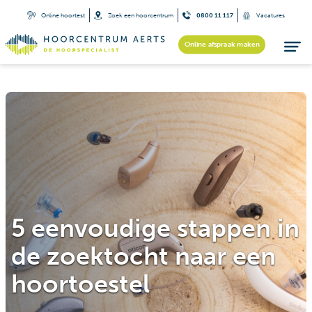
Online hoortest
Zoek een hoorcentrum
0800 11 117
Vacatures
Online afspraak maken
5 eenvoudige stappen in
de zoektocht naar een
hoortoestel