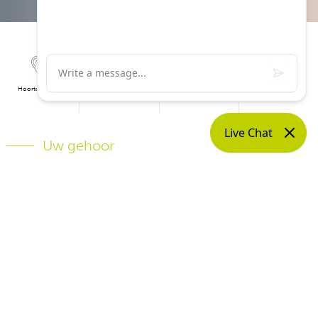
Hoortoestel
Gehoorbescherming
Hooranalyse
Nacontrole
Uw gehoor
Herkent u zichzelf?
Thuis
Microgolf of andere geluiden niet meer
horen.