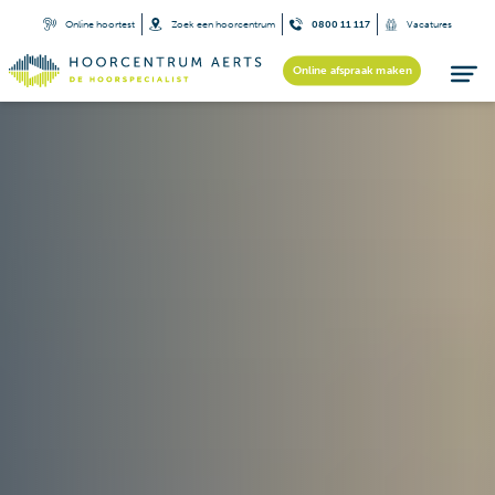
Online hoortest
Zoek een hoorcentrum
0800 11 117
Vacatures
Online afspraak maken