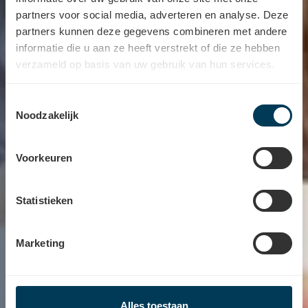
partners voor social media, adverteren en analyse. Deze
Heeft u vragen voor één van onze audiologen,
partners kunnen deze gegevens combineren met andere
onze klantenservice of een andere
informatie die u aan ze heeft verstrekt of die ze hebben
medewerker? U kan ons steeds bereiken via
verzameld op basis van uw gebruik van hun services.
mail, telefonisch of meteen online een afspraak
boeken. Bij Hoorcentrum Aerts horen wij u en
Toestemmingsselectie
helpen we u zo snel mogelijk verder.
Noodzakelijk
Maak een afspraak
Voorkeuren
Statistieken
Marketing
Alles toestaan