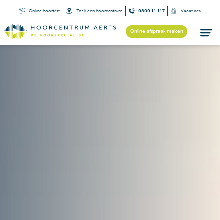
Online hoortest
Zoek een hoorcentrum
0800 11 117
Vacatures
Online afspraak maken