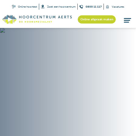
Online hoortest
Zoek een hoorcentrum
0800 11 117
Vacatures
Online afspraak maken