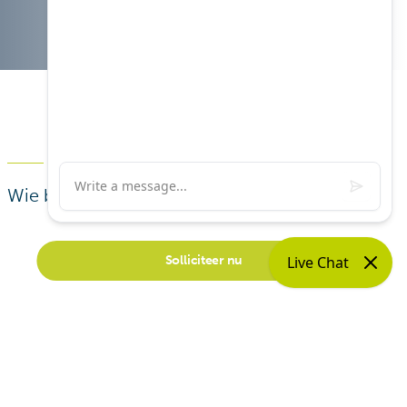
Profiel
Wie ben jij?
Solliciteer nu
Taken