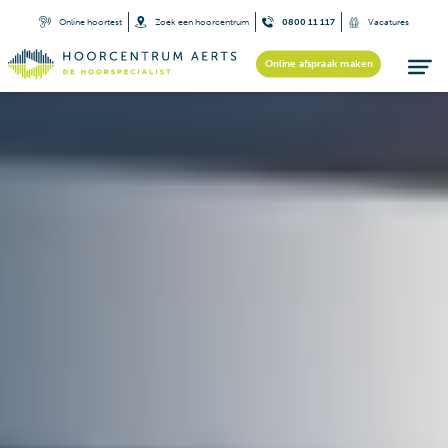
Online hoortest
Zoek een hoorcentrum
0800 11 117
Vacatures
Online afspraak maken