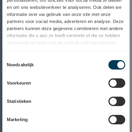
personaliseren, om functies voor social media te bieden
en om ons websiteverkeer te analyseren. Ook delen we
Audioloog
informatie over uw gebruik van onze site met onze
partners voor social media, adverteren en analyse. Deze
Mechelen
partners kunnen deze gegevens combineren met andere
informatie die u aan ze heeft verstrekt of die ze hebben
Je bent gespecialiseerd in preventie, screening
verzameld op basis van uw gebruik van hun services.
en diagnostisch onderzoek van
gehoorproblemen. Je begeleidt mensen die
Toestemmingsselectie
Noodzakelijk
nood hebben aan een hooroplossing teneinde
de auditieve functies te beschermen en/of te
verbeteren.
Voorkeuren
Statistieken
Marketing