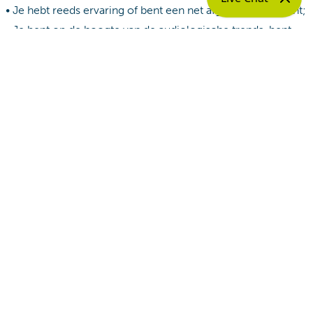
• Je hebt reeds ervaring of bent een net afgestudeerd talent;
• Je bent op de hoogte van de audiologische trends, bent
leergierig en blijft up-to-date;
• Je hebt uitstekende communicatievaardigheden;
• Je werkt klantgericht;
• Je werkt probleemloos in teamverband en stelt je flexibel
op;
• Je hebt een behulpzame attitude;
• Je bent in het bezit van een rijbewijs B