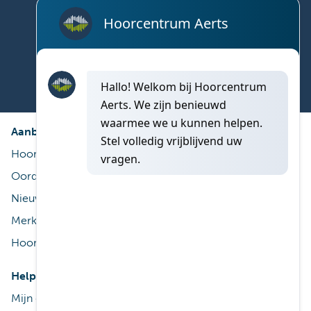
Vind nu een hoorcentrum dicht bij u!
Aanbod
Diensten
Hoorapparaat
Gratis proef
Oordoppen op maat
ThuisService
Nieuwe technologieën
Service na aankoop
Merken
Terugbetaling
Hooraccessoires
Reiniging & onderhoud
Help
Praktisch
Mijn gehoor
Contact