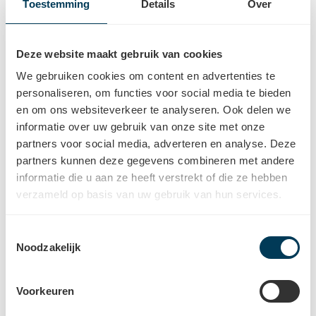
Toestemming
Details
Over
Deze website maakt gebruik van cookies
We gebruiken cookies om content en advertenties te
personaliseren, om functies voor social media te bieden
Reviews
en om ons websiteverkeer te analyseren. Ook delen we
informatie over uw gebruik van onze site met onze
Wij gaan voor 100% tevreden klanten
partners voor social media, adverteren en analyse. Deze
Team
partners kunnen deze gegevens combineren met andere
informatie die u aan ze heeft verstrekt of die ze hebben
Uw hoorspecialist(en)
verzameld op basis van uw gebruik van hun services.
Toestemmingsselectie
Noodzakelijk
Bereikbaarheid
Parkeermogelijkheden en openbaar vervoer
Voorkeuren