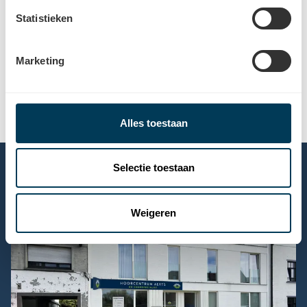
Parkeermogelijkheden
Statistieken
Openbaar vervoer
Marketing
Alles toestaan
Selectie toestaan
Weigeren