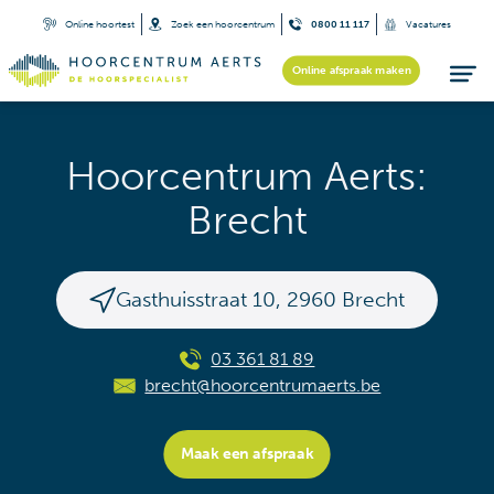
Online hoortest
Zoek een hoorcentrum
0800 11 117
Vacatures
Online afspraak maken
Hoorcentrum Aerts:
Brecht
Gasthuisstraat 10
,
2960
Brecht
03 361 81 89
brecht@hoorcentrumaerts.be
Maak een afspraak