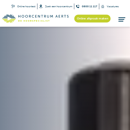
Online hoortest
Zoek een hoorcentrum
0800 11 117
Vacatures
Online afspraak maken