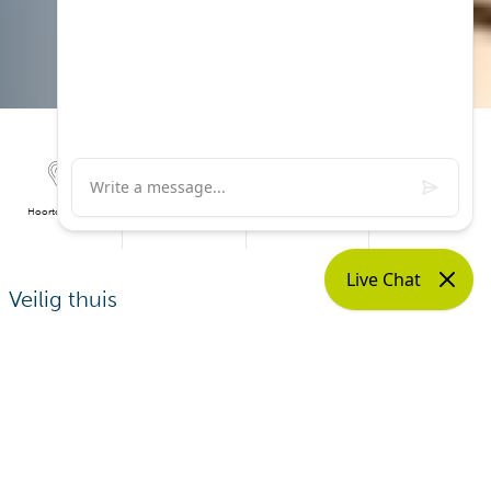
Hoortoestel
Gehoorbescherming
Hooranalyse
Nacontrole
Veilig thuis
Deze toestellen brengen u op de hoogte van
belangrijke
signalen in huis
, ook als u geen hoortoestellen draagt. Via
versterkt geluid, flitslampen of trilsignalen, wordt u er
meteen op attent gemaakt!