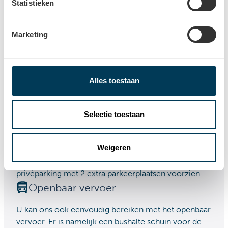
Statistieken
Marketing
Bereikbaarheid
Parkeermogelijkheden en openbaar vervoer
Alles toestaan
Parkeermogelijkheden
Hoorcentrum Aerts Leuven/Heverlee kan u vinden
Selectie toestaan
op 500m van het station van Heverlee. U navigeert
op adres Naamsesteenweg 288. Parkeren is geen
Weigeren
probleem. Dit kan voor de deur op de openbare weg,
alsook is er achteraan het hoorcentrum een
privéparking met 2 extra parkeerplaatsen voorzien.
Openbaar vervoer
U kan ons ook eenvoudig bereiken met het openbaar
vervoer. Er is namelijk een bushalte schuin voor de