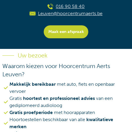
016 90 58 40
Leuven@hoorcentrumaerts.be
Maak een afspraak
Uw bezoek
Waarom kiezen voor Hoorcentrum Aerts
Leuven?
Makkelijk bereikbaar
met auto, fiets en openbaar
vervoer
Gratis
hoortest en professioneel advies
van een
gediplomeerd audioloog
Gratis proefperiode
met hoorapparaten
Hoortoestellen beschikbaar van alle
kwalitatieve
merken