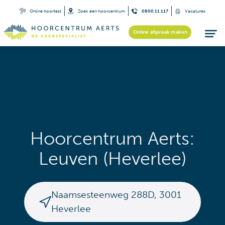
Online hoortest
Zoek een hoorcentrum
0800 11 117
Vacatures
Online afspraak maken
Hoorcentrum Aerts:
Leuven (Heverlee)
Naamsesteenweg 288D
,
3001
Heverlee