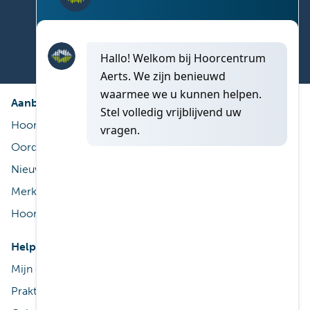
Vind nu een hoorcentrum dicht bij u!
Aanbod
Diensten
Hoorapparaat
Gratis proef
Oordoppen op maat
ThuisService
Nieuwe technologieën
Service na aankoop
Merken
Terugbetaling
Hooraccessoires
Reiniging & onderhoud
Help
Praktisch
Mijn gehoor
Contact
Praktisch
Vestigingen