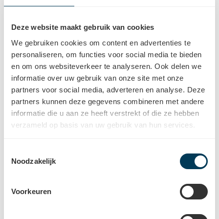
Reviews
Deze website maakt gebruik van cookies
Wij gaan voor 100% tevreden klanten
We gebruiken cookies om content en advertenties te
personaliseren, om functies voor social media te bieden
en om ons websiteverkeer te analyseren. Ook delen we
informatie over uw gebruik van onze site met onze
partners voor social media, adverteren en analyse. Deze
Team
partners kunnen deze gegevens combineren met andere
informatie die u aan ze heeft verstrekt of die ze hebben
Uw hoorspecialist(en)
verzameld op basis van uw gebruik van hun services.
Robbe Leiyckx
Toestemmingsselectie
Audioloog
Noodzakelijk
Elisabeth Vertessen
Voorkeuren
Audioloog