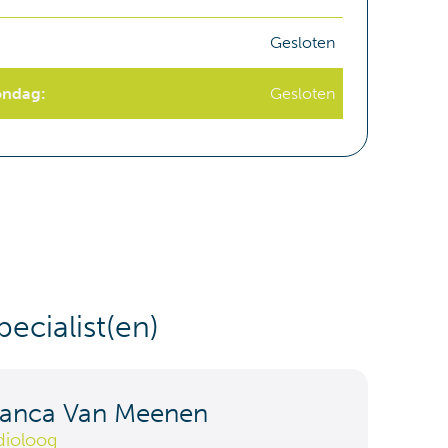
Gesloten
ondag
:
Gesloten
ecialist(en)
ianca Van Meenen
dioloog