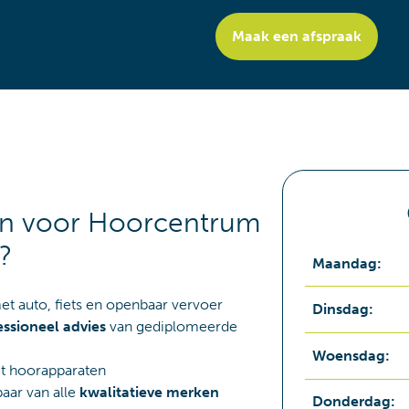
Maak een afspraak
n voor Hoorcentrum
?
Maandag
:
t auto, fiets en openbaar vervoer
Dinsdag
:
essioneel advies
van gediplomeerde
Woensdag
:
 hoorapparaten
aar van alle
kwalitatieve merken
Donderdag
: