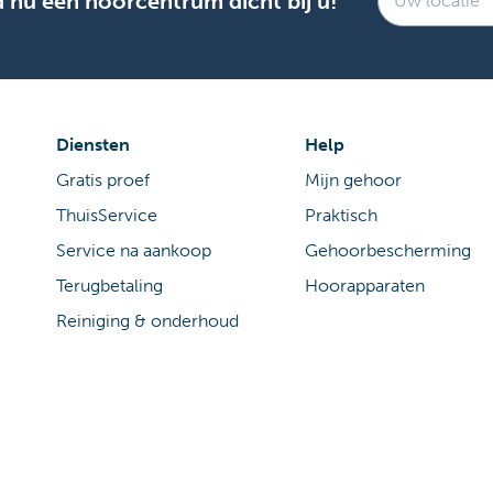
d nu een hoorcentrum dicht bij u!
Diensten
Help
Gratis proef
Mijn gehoor
ThuisService
Praktisch
Service na aankoop
Gehoorbescherming
Terugbetaling
Hoorapparaten
Reiniging & onderhoud