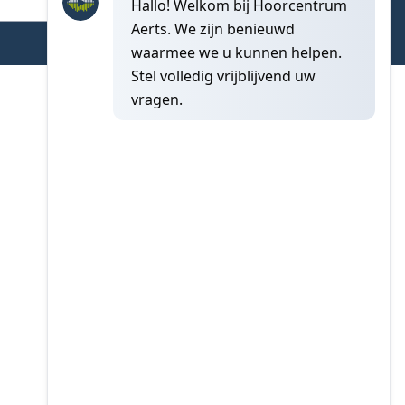
BTW-nummer
: BE 0480 220 175
© Copyright
2026
Hoorcentrum Aerts