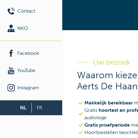
Contact
NKO
Facebook
Uw bezoek
YouTube
Waarom kieze
Aerts De Haan
Instagram
Makkelijk bereikbaar
me
NL
FR
Gratis
hoortest en prof
audiologe
Gratis proefperiode
met
Hoortoestellen beschikb