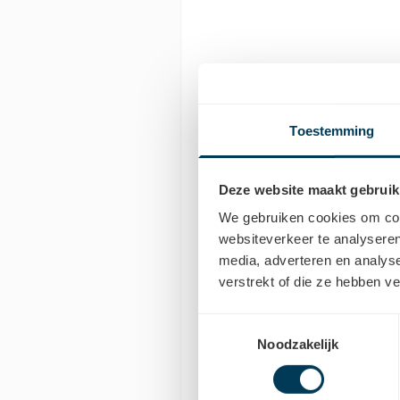
Toestemming
Bereikbaarhe
Deze website maakt gebruik
Parkeermogeli
We gebruiken cookies om cont
websiteverkeer te analyseren
media, adverteren en analys
Parkeermog
verstrekt of die ze hebben v
Toestemmingsselectie
Hoorcentrum Aerts D
Noodzakelijk
van De Haan. U kunt
u met een parkeerschi
het betalend. In de
zi