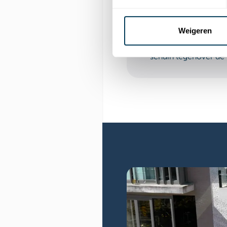
u onbeperkt en gratis
Openbaar v
Weigeren
U vindt ons vlak aan
schuin tegenover de 