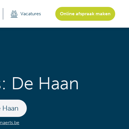
Vacatures
Online afspraak maken
: De Haan
 Haan
aerts.be