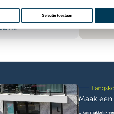
 parkeren.
ervoer
Selectie toestaan
 de tramhalte "De Haan aan zee"
Delhaize.
Langsk
Maak een 
U kan makkelijk ee