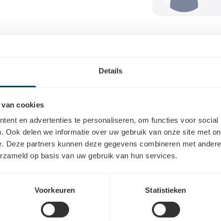
Details
id
 van cookies
jkheden en openbaar vervoer
ent en advertenties te personaliseren, om functies voor social
. Ook delen we informatie over uw gebruik van onze site met on
e. Deze partners kunnen deze gegevens combineren met andere i
elijkheden
erzameld op basis van uw gebruik van hun services.
e Haan bevindt zich in het centrum
Voorkeuren
Statistieken
parkeren in de Stationsstraat
, waar
jf 1 uur gratis mag staan. Daarna is
jstraten van de Stationsstraat
kunt